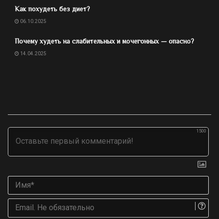
Как похудеть без диет?
06.10.2025
Почему худеть на слабительных и мочегонных — опасно?
14.04.2025
1500
Им
Ema
Не
об