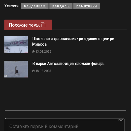
Хештеги:
вандализм
вандалы
памятники
Похожие темы
Школьники «расписали» три здания в центре
Миасса
13.01.2026
В парке Автозаводцев сломали фонарь
18.12.2025
1500