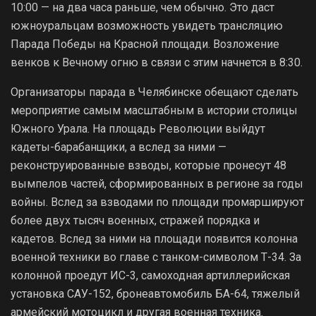
10:00 — на два часа раньше, чем обычно. Это даст
южноуральцам возможность увидеть трансляцию
Парада Победы на Красной площади. Возложение
венков к Вечному огню в связи с этим начнется в 8:30.
Организаторы парада в Челябинске обещают сделать
мероприятие самым масштабным в истории столицы
Южного Урала. На площадь Революции выйдут
кадеты-барабанщики, а вслед за ними —
реконструированные взводы, которые пронесут 48
вымпелов частей, сформированных в регионе за годы
войны. Вслед за взводами по площади промаршируют
более двух тысяч военных, стражей порядка и
кадетов. Вслед за ними на площади появится колонна
военной техники во главе с танком-символом Т-34. За
колонной проедут ИС-3, самоходная артиллерийская
установка САУ-152, бронеавтомобиль БА-64, тяжелый
армейский мотоцикл и другая военная техника.