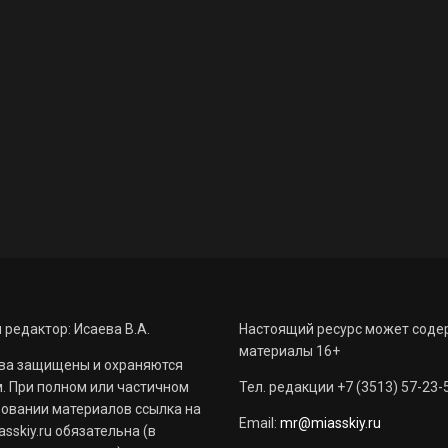
 редактор: Исаева В.А.
Настоящий ресурс может соде
материалы 16+
ва защищены и охраняются
. При полном или частичном
Тел. редакции +7 (3513) 57-23-
овании материалов ссылка на
Email:
mr@miasskiy.ru
sskiy.ru обязательна (в