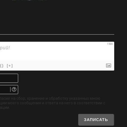
1500
{}
[+]
Имя*
Email.
Не
обязательно
ласие на сбор, хранение и обработку указанных мною
ии моего сообщения и ответа на него в соответствии с
ации.