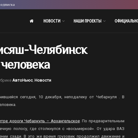
одписка
НОВОСТИ
НАШИ ПРОЕКТЫ
ОФИЦИАЛЬН
исяш-Челябинск
 человека
убрике
АвтоНьюс
,
Новости
ившейся сегодня, 10 декабря, неподалеку от Чебаркуля . В
еловека.
етре дороги Чебаркуль – Архангельское
. По предварительным
ечную полосу, где столкнулся с «восьмеркой». От удара ВАЗ
лении сзади. В это же время грузовик продолжил движение и