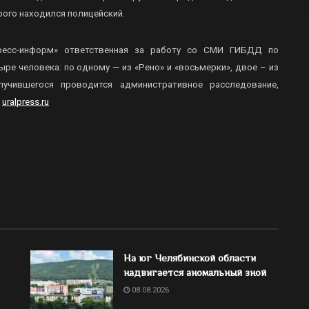
орого находился полицейский.
-пресс-информ» ответственная за работу со СМИ ГИБДД по
ре человека: по одному — из «Рено» и «восьмерки», двое – из
учившегося проводится административное расследование,
т
uralpress.ru
На юг Челябинской области
надвигается аномальный зной
08.08.2026