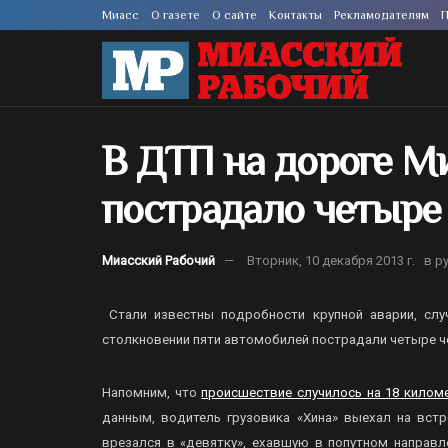
Миасс
О газете
О сайте
Контакты
Рекламодателям
П
В ДТП на дороге М
пострадало четыре
Миасский Рабочий
Вторник, 10 декабря 2013 г.
в р
Стали известны подробности крупной аварии, случ
столкновении пяти автомобилей пострадали четыре ч
Напомним, что
происшествие случилось на 18 килом
данным, водитель грузовика «Хина» выехал на встр
врезался в «девятку», ехавшую в попутном направ