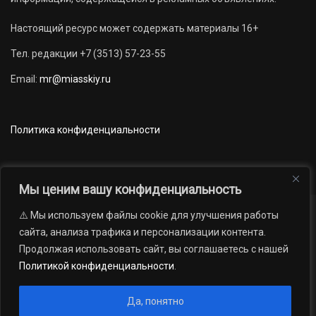
Настоящий ресурс может содержать материалы 16+
Тел. редакции +7 (3513) 57-23-55
Email:
mr@miasskiy.ru
Политика конфиденциальности
Мы ценим вашу конфиденциальность
⚠️ Мы используем файлы cookie для улучшения работы
Новости
Наши проекты
Официально
сайта, анализа трафика и персонализации контента.
АРХИВ
16+
Продолжая использовать сайт, вы соглашаетесь с нашей
© 2012 — 2026. Автономная некоммерческая организация «Редакция
Политикой конфиденциальности
.
газеты «Миасский рабочий»; Областное государственное учреждение
«Издательский дом «Губерния». Все права защищены.
Да, понятно
Производство сайта:
Андрей Петрович Попов
, 1988 — 2026