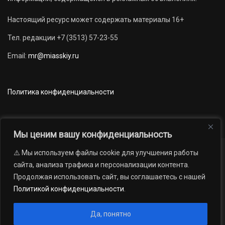
Настоящий ресурс может содержать материалы 16+
Тел. редакции +7 (3513) 57-23-55
Email:
mr@miasskiy.ru
Политика конфиденциальности
Мы ценим вашу конфиденциальность
⚠️ Мы используем файлы cookie для улучшения работы
Новости
Наши проекты
Официально
сайта, анализа трафика и персонализации контента.
АРХИВ
16+
Продолжая использовать сайт, вы соглашаетесь с нашей
© 2012 — 2026. Автономная некоммерческая организация «Редакция
Политикой конфиденциальности
.
газеты «Миасский рабочий»; Областное государственное учреждение
«Издательский дом «Губерния». Все права защищены.
Да, понятно
Производство сайта:
Андрей Петрович Попов
, 1988 — 2026