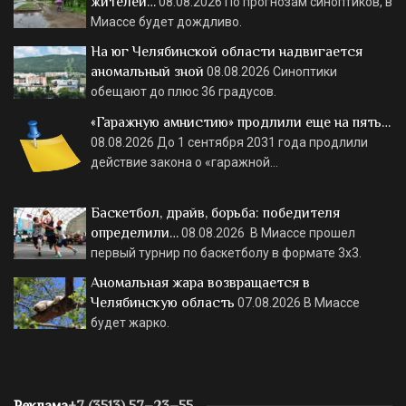
жителей…
08.08.2026
По прогнозам синоптиков, в
Миассе будет дождливо.
На юг Челябинской области надвигается
аномальный зной
08.08.2026
Синоптики
обещают до плюс 36 градусов.
«Гаражную амнистию» продлили еще на пять…
08.08.2026
До 1 сентября 2031 года продлили
действие закона о «гаражной…
Баскетбол, драйв, борьба: победителя
определили…
08.08.2026
В Миассе прошел
первый турнир по баскетболу в формате 3х3.
Аномальная жара возвращается в
Челябинскую область
07.08.2026
В Миассе
будет жарко.