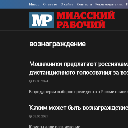
Миасс
О газете
О сайте
Контакты
Рекламодателям
П
вознаграждение
Мошенники предлагают россиянам 
дистанционного голосования за в
12.03.2024
В преддверии выборов президента в России появи
Каким может быть вознаграждение
08.06.2021
Юристы дали разъяснение.