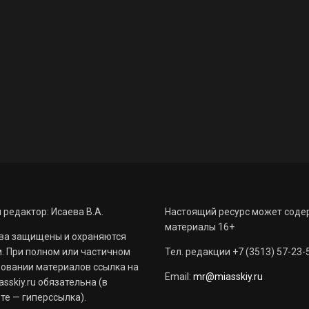
 редактор: Исаева В.А.
Настоящий ресурс может соде
материалы 16+
ва защищены и охраняются
. При полном или частичном
Тел. редакции +7 (3513) 57-23-
овании материалов ссылка на
Email:
mr@miasskiy.ru
sskiy.ru обязательна (в
те — гиперссылка).