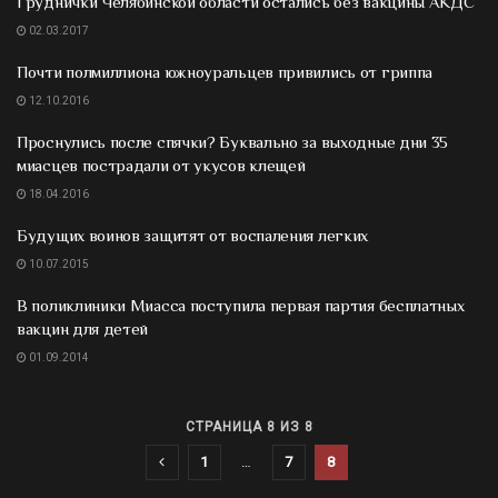
Груднички Челябинской области остались без вакцины АКДС
02.03.2017
Почти полмиллиона южноуральцев привились от гриппа
12.10.2016
Проснулись после спячки? Буквально за выходные дни 35
миасцев пострадали от укусов клещей
18.04.2016
Будущих воинов защитят от воспаления легких
10.07.2015
В поликлиники Миасса поступила первая партия бесплатных
вакцин для детей
01.09.2014
СТРАНИЦА 8 ИЗ 8
1
…
7
8