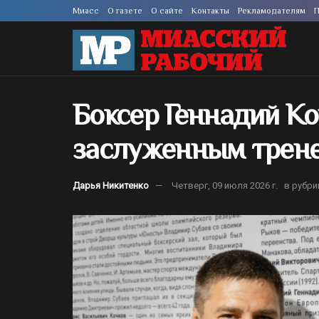
Миасс
О газете
О сайте
Контакты
Рекламодателям
П
Боксер Геннадий Ко
заслуженным трене
Дарья Никитенко
Четверг, 09 июля 2026 г.
в рубри