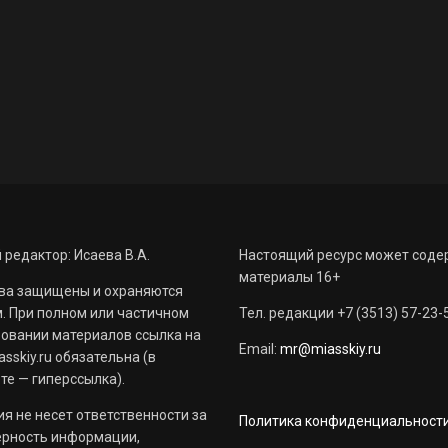
 редактор: Исаева В.А.
Настоящий ресурс может соде
материалы 16+
ва защищены и охраняются
. При полном или частичном
Тел. редакции +7 (3513) 57-23-
овании материалов ссылка на
Email:
mr@miasskiy.ru
sskiy.ru обязательна (в
те — гиперссылка).
я не несет ответственности за
Политика конфиденциальност
ерность информации,