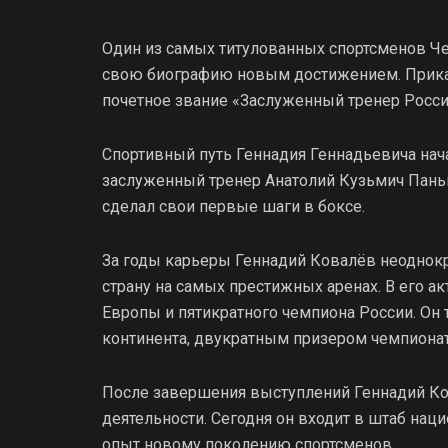
Один из самых титулованных спортсменов Ч
свою биографию новым достижением. Прика
почетное звание «Заслуженный тренер Росси
Спортивный путь Геннадия Геннадьевича нача
заслуженный тренер Анатолий Кузьмич Пань
сделал свои первые шаги в боксе.
За годы карьеры Геннадий Ковалёв неоднокр
страну на самых престижных аренах. В его а
Европы и пятикратного чемпиона России. Он
континента, двукратным призером чемпионат
После завершения выступлений Геннадий Ков
деятельности. Сегодня он входит в штаб нац
опыт новому поколению спортсменов.