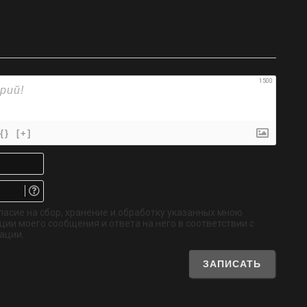
1500
{}
[+]
Имя*
Email.
Не
обязательно
ласие на сбор, хранение и обработку указанных мною
ии моего сообщения и ответа на него в соответствии с
ации.