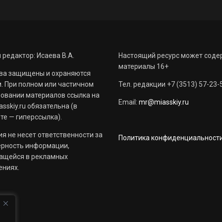
 редактор: Исаева В.А.
Настоящий ресурс может соде
материалы 16+
ва защищены и охраняются
. При полном или частичном
Тел. редакции +7 (3513) 57-23-
овании материалов ссылка на
Email:
mr@miasskiy.ru
sskiy.ru обязательна (в
те — гиперссылка).
я не несет ответственности за
Политика конфиденциальност
ерность информации,
ащейся в рекламных
ениях.