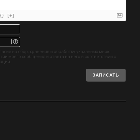
{}
[+]
Имя*
Email.
Не
обязательно
ласие на сбор, хранение и обработку указанных мною
ии моего сообщения и ответа на него в соответствии с
ации.