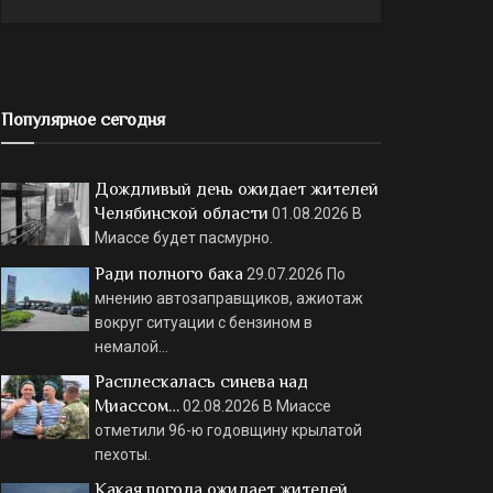
Популярное сегодня
Дождливый день ожидает жителей
Челябинской области
01.08.2026
В
Миассе будет пасмурно.
Ради полного бака
29.07.2026
По
мнению автозаправщиков, ажиотаж
вокруг ситуации с бензином в
немалой…
Расплескалась синева над
Миассом…
02.08.2026
В Миассе
отметили 96-ю годовщину крылатой
пехоты.
Какая погода ожидает жителей