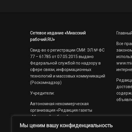
Сетевое издание «Миасский
Главный
рабочий.RU»
Все пра
Свид-во о регистрации СМИ: ЭЛ № ФС
законом
77 – 61785 от 07.05.2015 выдано
использ
Федеральной службой по надзору в
www.mia
сфере связи, информационных
интерне
технологий и массовых коммуникаций
Редакци
(Роскомнадзор)
достов
Учредители:
содерж
объявл
Автономная некоммерческая
организация «Редакция газеты
«Миасский рабочий»;
Мы ценим вашу конфиденциальность
Областное государственное