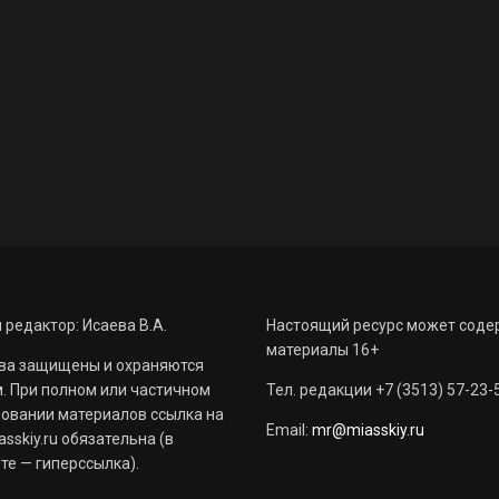
 редактор: Исаева В.А.
Настоящий ресурс может соде
материалы 16+
ва защищены и охраняются
. При полном или частичном
Тел. редакции +7 (3513) 57-23-
овании материалов ссылка на
Email:
mr@miasskiy.ru
sskiy.ru обязательна (в
те — гиперссылка).