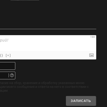
1500
{}
[+]
Имя*
Email.
Не
обязательно
ласие на сбор, хранение и обработку указанных мною
ии моего сообщения и ответа на него в соответствии с
ации.