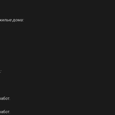
жилые дома:
:
абот.
абот.