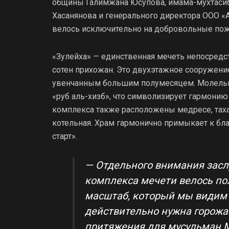
общины Галимжана Юсупова, имама-мухтасиба
Хасанянова и генерального директора ООО «
велось исключительно на добровольные по
«Зулейха» — единственная мечеть непосредст
сотен прихожан. Это двухэтажное сооружени
увенчанным большим полумесяцем. Молель
«руб аль-хизб», что символизирует гармонию
комплекса также расположены медресе, таха
котельная. Храм гармонично примыкает к бл
старт».
— Отдельного внимания заслу
комплекса мечети велось по
масштаб, который мы видим с
действительно нужна горожа
притяжения для мусульман М