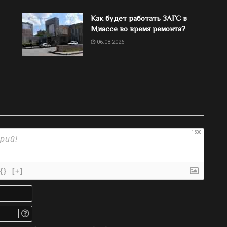
Как будет работать ЗАГС в
Миассе во время ремонта?
06.08.2026
1500
{}
[+]
Имя*
Email.
Не
обязательно