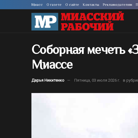
Миасс
О газете
О сайте
Контакты
Рекламодателям
П
Соборная мечеть «З
Миассе
Дарья Никитенко
Пятница, 03 июля 2026 г.
в рубри