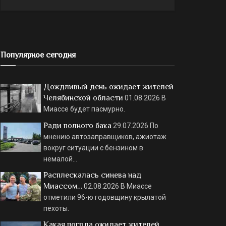
Популярное сегодня
Дождливый день ожидает жителей
Челябинской области
01.08.2026
В
Миассе будет пасмурно.
Ради полного бака
29.07.2026
По
мнению автозаправщиков, ажиотаж
вокруг ситуации с бензином в
немалой…
Расплескалась синева над
Миассом…
02.08.2026
В Миассе
отметили 96-ю годовщину крылатой
пехоты.
Какая погода ожидает жителей