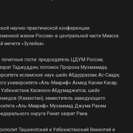
ской научно-практической конференции
ременной жизни России» в центральной части Миасса
й мечети «Зулейха».
 почетные гости: председатель ЦДУМ России,
азрат Таджуддин; потомок Пророка Мухаммада,
ситета исламских наук шейх Абдурраззак Ас-Саади;
го университета «Аль-Маариф» Ахмед Касим Касар;
Узбекистана Хасанхон Абдумаджитов; шейх
хмедов (Казахстан); заместитель заведующего
ерситета «Аль-Маариф» Мухаммад Джума Рахим
федерального округа Ринат хазрат Раев.
ополит Ташкентский и Узбекистанский Викентий и