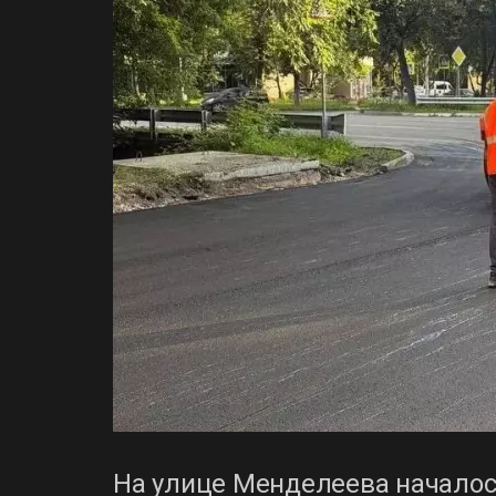
На улице Менделеева началос