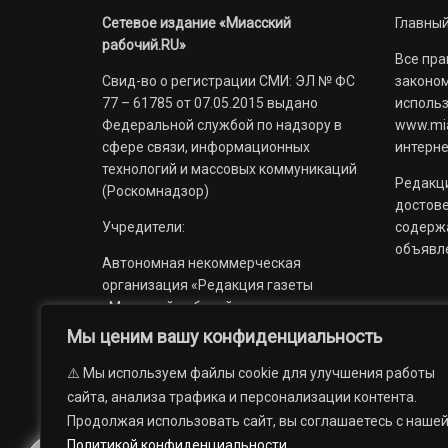
Сетевое издание «Миасский
Главный
рабочий.RU»
Все пра
Свид-во о регистрации СМИ: ЭЛ № ФС
законом
77 – 61785 от 07.05.2015 выдано
использ
Федеральной службой по надзору в
www.mia
сфере связи, информационных
интерне
технологий и массовых коммуникаций
Редакци
(Роскомнадзор)
достов
Учредители:
содерж
объявл
Автономная некоммерческая
организация «Редакция газеты
«Миасский рабочий»;
Мы ценим вашу конфиденциальность
Областное государственное
учреждение «Издательский дом
⚠️ Мы используем файлы cookie для улучшения работы
«Губерния».
сайта, анализа трафика и персонализации контента.
Продолжая использовать сайт, вы соглашаетесь с наше
Политикой конфиденциальности
.