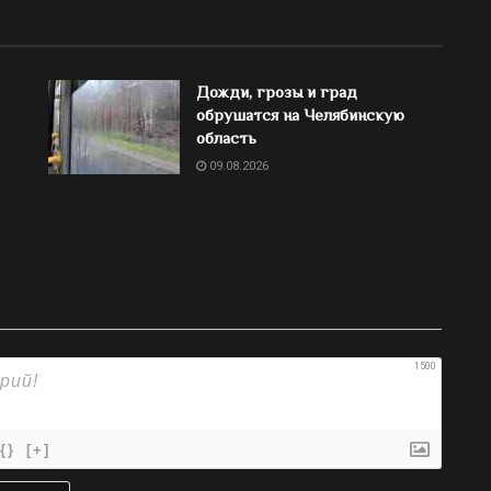
Дожди, грозы и град
обрушатся на Челябинскую
область
09.08.2026
1500
{}
[+]
Имя*