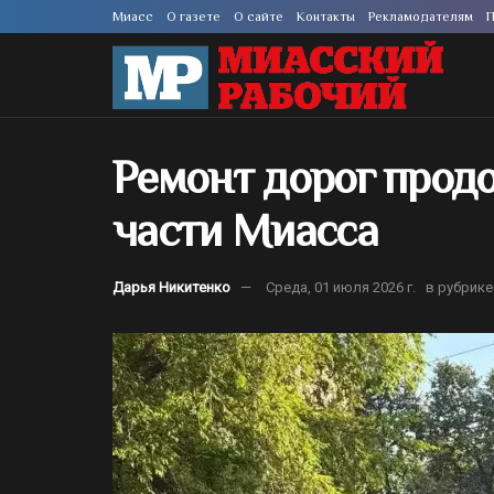
Миасс
О газете
О сайте
Контакты
Рекламодателям
П
Ремонт дорог продо
части Миасса
Дарья Никитенко
Среда, 01 июля 2026 г.
в рубрике