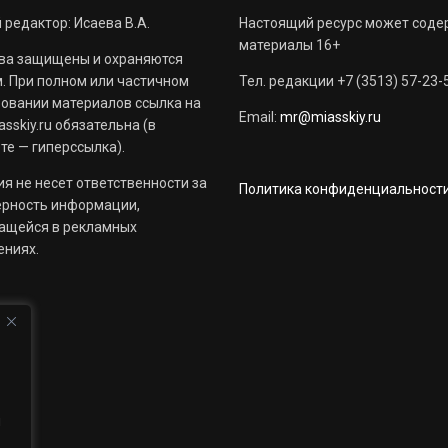
 редактор: Исаева В.А.
Настоящий ресурс может соде
материалы 16+
ва защищены и охраняются
. При полном или частичном
Тел. редакции +7 (3513) 57-23-
овании материалов ссылка на
Email:
mr@miasskiy.ru
sskiy.ru обязательна (в
те — гиперссылка).
я не несет ответственности за
Политика конфиденциальност
ерность информации,
ащейся в рекламных
ениях.
й