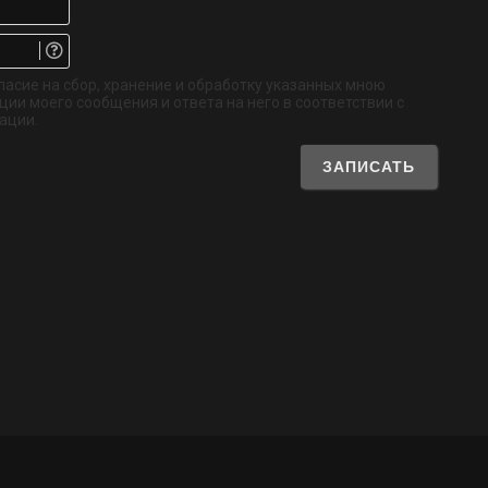
Email.
Не
обязательно
ласие на сбор, хранение и обработку указанных мною
ии моего сообщения и ответа на него в соответствии с
ации.