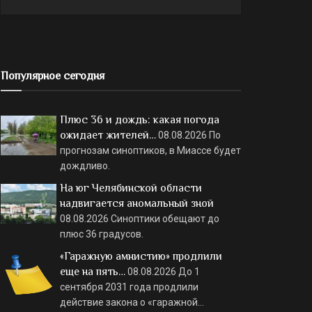
Популярное сегодня
Плюс 36 и дождь: какая погода
ожидает жителей…
08.08.2026
По
прогнозам синоптиков, в Миассе будет
дождливо.
На юг Челябинской области
надвигается аномальный зной
08.08.2026
Синоптики обещают до
плюс 36 градусов.
«Гаражную амнистию» продлили
еще на пять…
08.08.2026
До 1
сентября 2031 года продлили
действие закона о «гаражной…