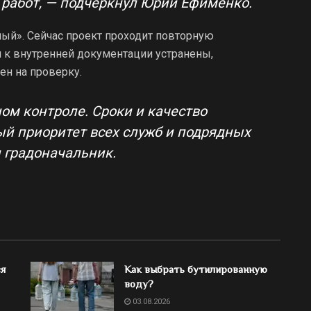
 работ, — подчеркнул Юрий Ефименко.
ный». Сейчас проект проходит повторную
 к внутренней документации устранены,
н на проверку.
ом контроле. Сроки и качество
й приоритет всех служб и подрядных
 градоначальник.
ся
Как выбрать бутилированную
воду?
03.08.2026