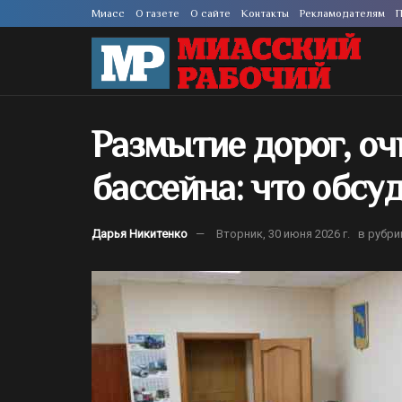
Миасс
О газете
О сайте
Контакты
Рекламодателям
П
Размытие дорог, оч
бассейна: что обсу
Дарья Никитенко
Вторник, 30 июня 2026 г.
в рубри