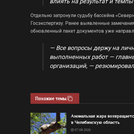
влиять на результат и темпы
Отдельно затронули судьбу бассейна «Север
Госэкспертизу. Ранее выявленные замечания
обновленный пакет документов уже направле
— Все вопросы держу на личн
выполненных работ — главны
организаций, — резюмировал
Похожие темы
Аномальная жара возвращает
в Челябинскую область
07.08.2026