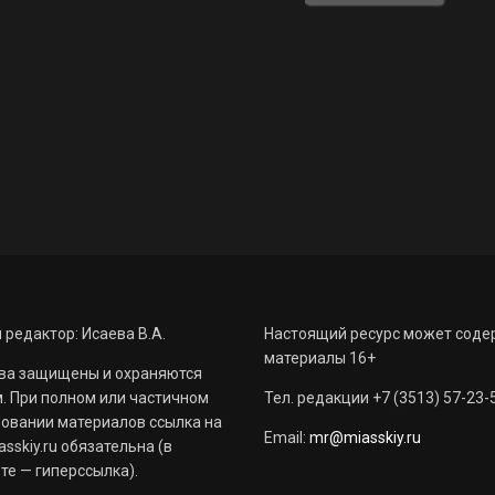
 редактор: Исаева В.А.
Настоящий ресурс может соде
материалы 16+
ва защищены и охраняются
. При полном или частичном
Тел. редакции +7 (3513) 57-23-
овании материалов ссылка на
Email:
mr@miasskiy.ru
sskiy.ru обязательна (в
те — гиперссылка).