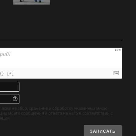
1500
{}
[+]
Имя*
Email.
Не
обязательно
ласие на сбор, хранение и обработку указанных мною
ии моего сообщения и ответа на него в соответствии с
ации.