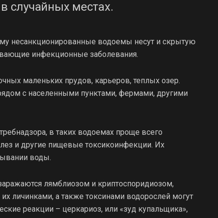
 в случайных местах.
авму несанкционированные водоемы несут и скрытую
зывающие инфекционные заболевания.
очных маленьких прудов, карьеров, теплых озер.
 рядом с населенными пунктами, фермами, другими
требнадзора, в таких водоемах проще всего
еллез и другие пищевые токсикоинфекции. Их
тывании воды.
 заражаются лямблиозом и криптоспоридиозом,
 их личинками, а также токсинами водорослей могут
ские реакции – церкариоз, или «зуд купальщика»,