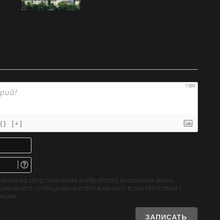
1500
{}
[+]
Имя*
Email.
Не
обязательно
ласие на сбор, хранение и обработку указанных мною
ии моего сообщения и ответа на него в соответствии с
ации.