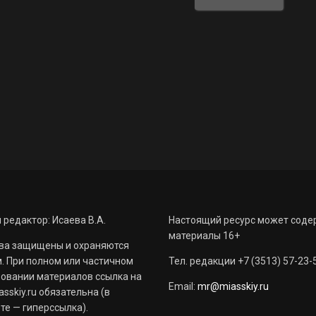
 редактор: Исаева В.А.
Настоящий ресурс может соде
материалы 16+
ва защищены и охраняются
. При полном или частичном
Тел. редакции +7 (3513) 57-23-
овании материалов ссылка на
Email:
mr@miasskiy.ru
sskiy.ru обязательна (в
те — гиперссылка).