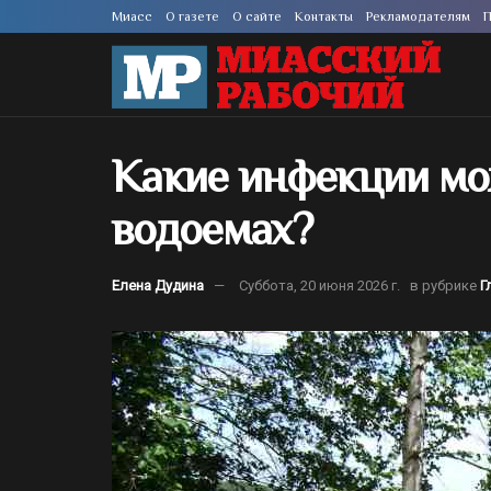
Миасс
О газете
О сайте
Контакты
Рекламодателям
П
Какие инфекции мо
водоемах?
Елена Дудина
Суббота, 20 июня 2026 г.
в рубрике
Г