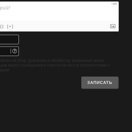
1500
{}
[+]
Имя*
Email.
Не
обязательно
ласие на сбор, хранение и обработку указанных мною
ии моего сообщения и ответа на него в соответствии с
ации.