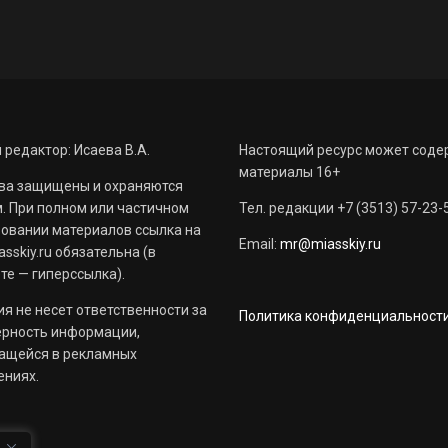
 редактор: Исаева В.А.
Настоящий ресурс может соде
материалы 16+
ва защищены и охраняются
. При полном или частичном
Тел. редакции +7 (3513) 57-23-
овании материалов ссылка на
Email:
mr@miasskiy.ru
sskiy.ru обязательна (в
те — гиперссылка).
я не несет ответственности за
Политика конфиденциальност
ерность информации,
ащейся в рекламных
ениях.