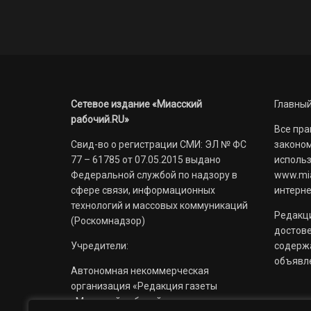
Сетевое издание «Миасский
Главный
рабочий.RU»
Все пра
Свид-во о регистрации СМИ: ЭЛ № ФС
законом
77 – 61785 от 07.05.2015 выдано
использ
Федеральной службой по надзору в
www.mia
сфере связи, информационных
интерне
технологий и массовых коммуникаций
Редакци
(Роскомнадзор)
достов
Учредители:
содерж
объявл
Автономная некоммерческая
организация «Редакция газеты
«Миасский рабочий»;