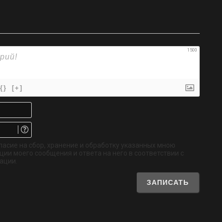
1500
{}
[+]
Имя*
Email.
Не
обязательно
ласие на сбор, хранение и обработку указанных мною
ии моего сообщения и ответа на него в соответствии с
ации.