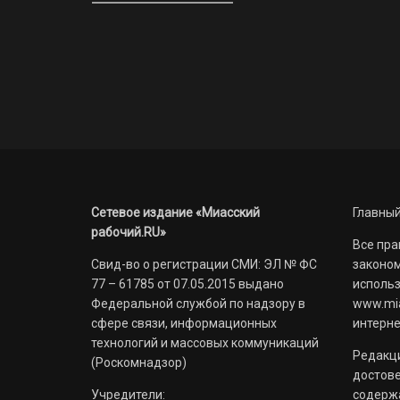
Сетевое издание «Миасский
Главный
рабочий.RU»
Все пра
Свид-во о регистрации СМИ: ЭЛ № ФС
законом
77 – 61785 от 07.05.2015 выдано
использ
Федеральной службой по надзору в
www.mia
сфере связи, информационных
интерне
технологий и массовых коммуникаций
Редакци
(Роскомнадзор)
достов
Учредители:
содерж