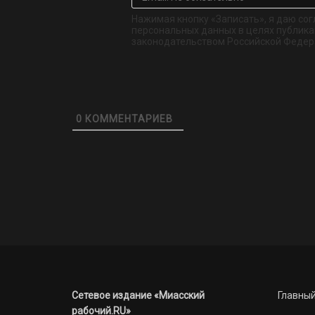
Нажимая кнопку «Записать», я даю сог
персональных данных в целях публикац
законодательством Российской Федер
0
КОММЕНТАРИЕВ
Сетевое издание «Миасский
Главный
рабочий.RU»