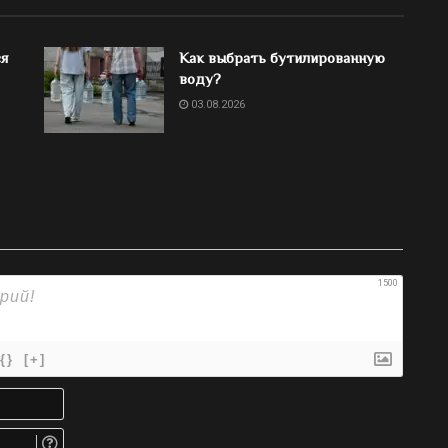
ся
Как выбрать бутилированную
воду?
03.08.2026
1500
{}
[+]
Имя*
Email.