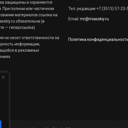
ва защищены и охраняются
. При полном или частичном
Тел. редакции +7 (3513) 57-23-
овании материалов ссылка на
Email:
mr@miasskiy.ru
sskiy.ru обязательна (в
те — гиперссылка).
я не несет ответственности за
Политика конфиденциальност
ерность информации,
ащейся в рекламных
ениях.
й