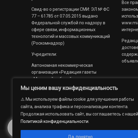
Все пра
Свид-во о регистрации СМИ: ЭЛ № ФС
законом
77 – 61785 от 07.05.2015 выдано
использ
Федеральной службой по надзору в
www.mia
сфере связи, информационных
интерне
технологий и массовых коммуникаций
Редакци
(Роскомнадзор)
достов
Учредители:
содерж
объявл
Автономная некоммерческая
организация «Редакция газеты
«Миасский рабочий»;
Мы ценим вашу конфиденциальность
Областное государственное
учреждение «Издательский дом
⚠️ Мы используем файлы cookie для улучшения работы
«Губерния».
сайта, анализа трафика и персонализации контента.
Продолжая использовать сайт, вы соглашаетесь с наше
Политикой конфиденциальности
.
Да, понятно