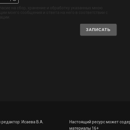
Не
обязательно
ласие на сбор, хранение и обработку указанных мною
ии моего сообщения и ответа на него в соответствии с
ации.
 редактор: Исаева В.А.
Настоящий ресурс может соде
материалы 16+