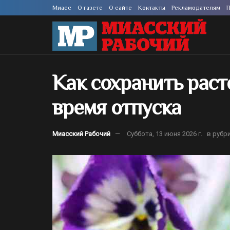
Миасс
О газете
О сайте
Контакты
Рекламодателям
П
Как сохранить рас
время отпуска
Миасский Рабочий
Суббота, 13 июня 2026 г.
в рубр