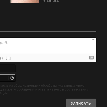
06.08.2026
1500
{}
[+]
Имя*
Email.
Не
обязательно
ласие на сбор, хранение и обработку указанных мною
ии моего сообщения и ответа на него в соответствии с
ации.