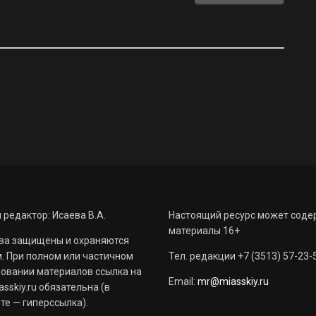
 редактор: Исаева В.А.
Настоящий ресурс может соде
материалы 16+
ва защищены и охраняются
. При полном или частичном
Тел. редакции +7 (3513) 57-23-
овании материалов ссылка на
Email:
mr@miasskiy.ru
sskiy.ru обязательна (в
те — гиперссылка).