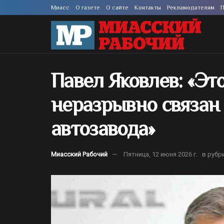
Миасс
О газете
О сайте
Контакты
Рекламодателям
П
Павел Яковлев: «Эт
неразрывно связан
автозавода»
Миасский Рабочий
Пятница, 12 июня 2026 г.
в рубр