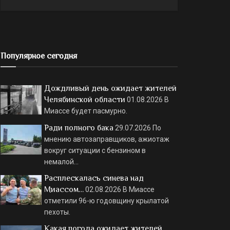
Популярное сегодня
Дождливый день ожидает жителей
Челябинской области
01.08.2026
В
Миассе будет пасмурно.
Ради полного бака
29.07.2026
По
мнению автозаправщиков, ажиотаж
вокруг ситуации с бензином в
немалой…
Расплескалась синева над
Миассом…
02.08.2026
В Миассе
отметили 96-ю годовщину крылатой
пехоты.
Какая погода ожидает жителей