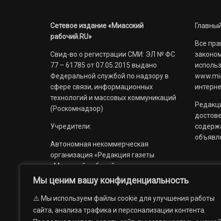
Сетевое издание «Миасский
Главный
рабочий.RU»
Все пра
Свид-во о регистрации СМИ: ЭЛ № ФС
законом
77 – 61785 от 07.05.2015 выдано
использ
Федеральной службой по надзору в
www.mia
сфере связи, информационных
интерне
технологий и массовых коммуникаций
Редакци
(Роскомнадзор)
достов
Учредители:
содерж
объявл
Автономная некоммерческая
организация «Редакция газеты
«Миасский рабочий»;
Мы ценим вашу конфиденциальность
Областное государственное
учреждение «Издательский дом
⚠️ Мы используем файлы cookie для улучшения работы
«Губерния».
сайта, анализа трафика и персонализации контента.