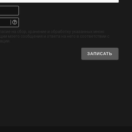
Имя*
Email.
Не
обязательно
ласие на сбор, хранение и обработку указанных мною
ии моего сообщения и ответа на него в соответствии с
ации.