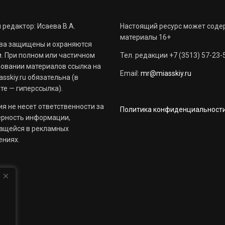
 редактор: Исаева В.А.
Настоящий ресурс может соде
материалы 16+
ва защищены и охраняются
. При полном или частичном
Тел. редакции +7 (3513) 57-23-
овании материалов ссылка на
Email:
mr@miasskiy.ru
sskiy.ru обязательна (в
те — гиперссылка).
я не несет ответственности за
Политика конфиденциальност
ерность информации,
ащейся в рекламных
ениях.