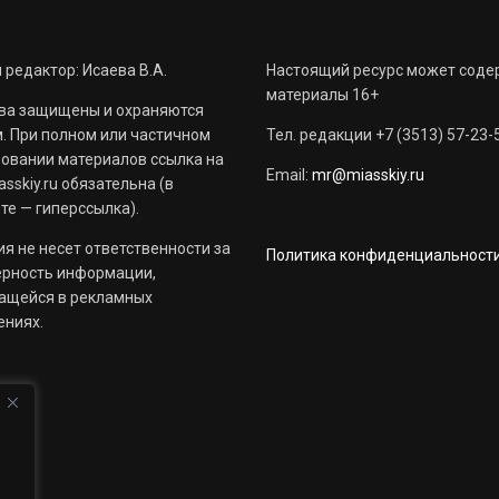
 редактор: Исаева В.А.
Настоящий ресурс может соде
материалы 16+
ва защищены и охраняются
. При полном или частичном
Тел. редакции +7 (3513) 57-23-
овании материалов ссылка на
Email:
mr@miasskiy.ru
sskiy.ru обязательна (в
те — гиперссылка).
я не несет ответственности за
Политика конфиденциальност
ерность информации,
ащейся в рекламных
ениях.