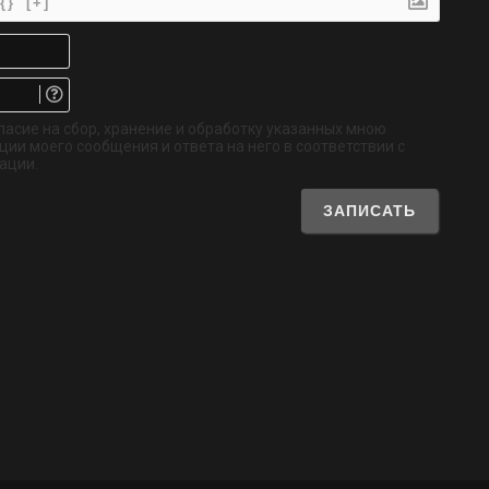
{}
[+]
Имя*
Email.
Не
обязательно
ласие на сбор, хранение и обработку указанных мною
ии моего сообщения и ответа на него в соответствии с
ации.