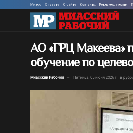
Миасс
О газете
О сайте
Контакты
Рекламодателям
П
АО «ГРЦ Макеева» 
обучение по целев
Миасский Рабочий
Пятница, 05 июня 2026 г.
в рубр