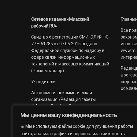
Сетевое издание «Миасский
Главный
рабочий.RU»
Все пра
Свид-во о регистрации СМИ: ЭЛ № ФС
законом
77 – 61785 от 07.05.2015 выдано
использ
Федеральной службой по надзору в
www.mia
сфере связи, информационных
интерне
технологий и массовых коммуникаций
Редакци
(Роскомнадзор)
достов
Учредители:
содерж
объявл
Автономная некоммерческая
организация «Редакция газеты
«Миасский рабочий»;
Мы ценим вашу конфиденциальность
Областное государственное
учреждение «Издательский дом
⚠️ Мы используем файлы cookie для улучшения работы
«Губерния».
сайта, анализа трафика и персонализации контента.