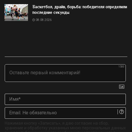
Баскетбол, драйв, борьба: победителя определили
последние секунды
08.08.2026
1500
Им
Ema
Не
об
Нажимая кнопку «Записать», я даю согласие на сбор,
хранение и обработку указанных мною персональных данных