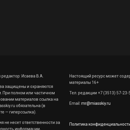
 редактор: Исаева В.А.
Настоящий ресурс может соде
материалы 16+
ва защищены и охраняются
. При полном или частичном
Тел. редакции +7 (3513) 57-23-
овании материалов ссылка на
Email:
mr@miasskiy.ru
sskiy.ru обязательна (в
те — гиперссылка).
я не несет ответственности за
Политика конфиденциальност
ерность информации,