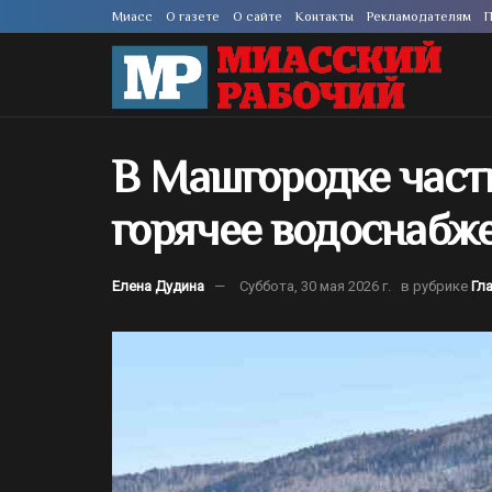
Миасс
О газете
О сайте
Контакты
Рекламодателям
П
В Машгородке част
горячее водоснабж
Елена Дудина
Суббота, 30 мая 2026 г.
в рубрике
Гл