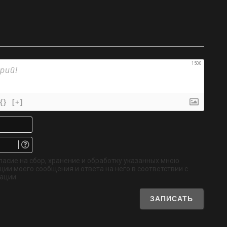
1500
{}
[+]
Имя*
Email.
Не
обязательно
ласие на сбор, хранение и обработку указанных мною
ии моего сообщения и ответа на него в соответствии с
ации.