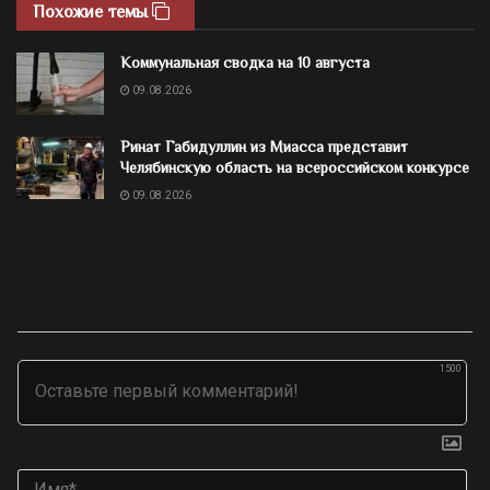
Похожие темы
Коммунальная сводка на 10 августа
09.08.2026
Ринат Габидуллин из Миасса представит
Челябинскую область на всероссийском конкурсе
09.08.2026
1500
Им