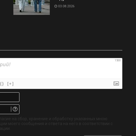
03.08.2026
1500
{}
[+]
Имя*
Email.
Не
обязательно
ласие на сбор, хранение и обработку указанных мною
ии моего сообщения и ответа на него в соответствии с
ации.