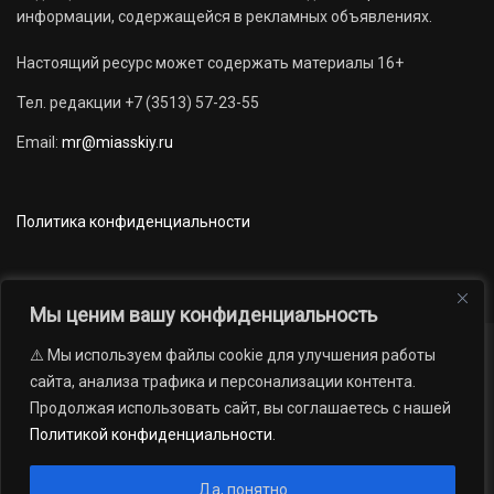
информации, содержащейся в рекламных объявлениях.
Настоящий ресурс может содержать материалы 16+
Тел. редакции +7 (3513) 57-23-55
Email:
mr@miasskiy.ru
Политика конфиденциальности
Мы ценим вашу конфиденциальность
⚠️ Мы используем файлы cookie для улучшения работы
Новости
Наши проекты
Официально
сайта, анализа трафика и персонализации контента.
АРХИВ
16+
Продолжая использовать сайт, вы соглашаетесь с нашей
© 2012 — 2026. Автономная некоммерческая организация «Редакция
Политикой конфиденциальности
.
газеты «Миасский рабочий»; Областное государственное учреждение
«Издательский дом «Губерния». Все права защищены.
Да, понятно