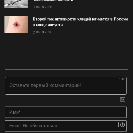
06.08.2026
Второй пик активности клещей начнется в России
в конце августа
06.08.2026
1500
Им
Ema
Не
об