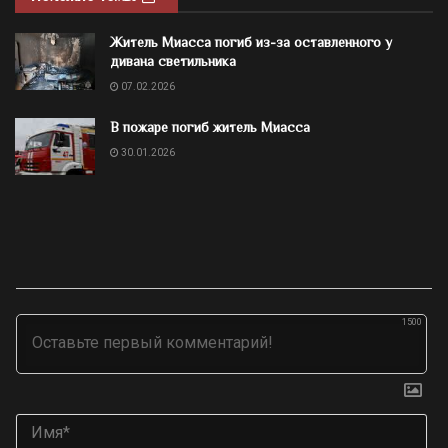
Житель Миасса погиб из-за оставленного у
дивана светильника
07.02.2026
В пожаре погиб житель Миасса
30.01.2026
1500
Им