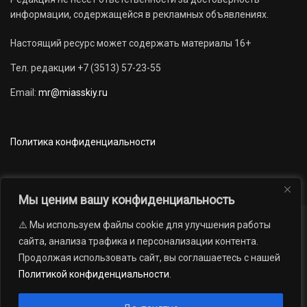
информации, содержащейся в рекламных объявлениях.
Настоящий ресурс может содержать материалы 16+
Тел. редакции +7 (3513) 57-23-55
Email:
mr@miasskiy.ru
Политика конфиденциальности
Мы ценим вашу конфиденциальность
⚠️ Мы используем файлы cookie для улучшения работы
Новости
Наши проекты
Официально
сайта, анализа трафика и персонализации контента.
АРХИВ
16+
Продолжая использовать сайт, вы соглашаетесь с нашей
© 2012 — 2026. Автономная некоммерческая организация «Редакция
Политикой конфиденциальности
.
газеты «Миасский рабочий»; Областное государственное учреждение
«Издательский дом «Губерния». Все права защищены.