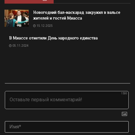
Новогодний бал-маскарад закружил в вальсе
жителей и гостей Миасса
15.12.2025
В Миассе отметили День народного единства
05.11.2024
1500
Им