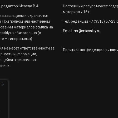
 редактор: Исаева В.А.
Настоящий ресурс может соде
материалы 16+
ва защищены и охраняются
. При полном или частичном
Тел. редакции +7 (3513) 57-23-
овании материалов ссылка на
Email:
mr@miasskiy.ru
sskiy.ru обязательна (в
те — гиперссылка).
я не несет ответственности за
Политика конфиденциальност
ерность информации,
ащейся в рекламных
ениях.
й