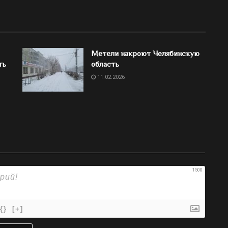
Метели накроют Челябинскую
ть
область
11.02.2026
1500
{}
[+]
Имя*