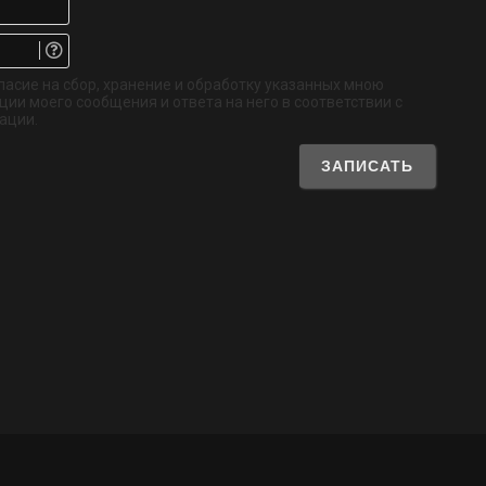
Email.
Не
обязательно
ласие на сбор, хранение и обработку указанных мною
ии моего сообщения и ответа на него в соответствии с
ации.