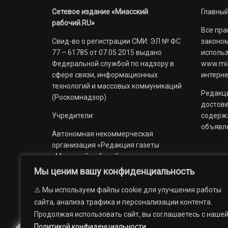
Сетевое издание «Миасский
Главный
рабочий.RU»
Все пра
Свид-во о регистрации СМИ: ЭЛ № ФС
законом
77 – 61785 от 07.05.2015 выдано
использ
Федеральной службой по надзору в
www.mia
сфере связи, информационных
интерне
технологий и массовых коммуникаций
Редакци
(Роскомнадзор)
достов
Учредители:
содерж
объявл
Автономная некоммерческая
организация «Редакция газеты
«Миасский рабочий»;
Мы ценим вашу конфиденциальность
Областное государственное
учреждение «Издательский дом
⚠️ Мы используем файлы cookie для улучшения работы
«Губерния».
сайта, анализа трафика и персонализации контента.
Продолжая использовать сайт, вы соглашаетесь с наше
Политикой конфиденциальности
.