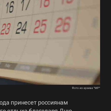
Фото из архива "МР"
года принесет россиянам
го отдыха благодаря Дню