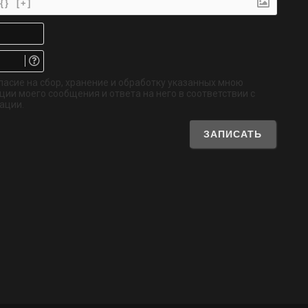
{}
[+]
Имя*
Email.
Не
обязательно
ласие на сбор, хранение и обработку указанных мною
ии моего сообщения и ответа на него в соответствии с
ации.