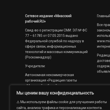
Сетевое издание «Миасский
Главный
рабочий.RU»
Все пра
Свид-во о регистрации СМИ: ЭЛ № ФС
законом
77 – 61785 от 07.05.2015 выдано
использ
Федеральной службой по надзору в
www.mia
сфере связи, информационных
интерне
технологий и массовых коммуникаций
Редакци
(Роскомнадзор)
достов
Учредители:
содерж
объявл
Автономная некоммерческая
организация «Редакция газеты
«Миасский рабочий»;
Мы ценим вашу конфиденциальность
Областное государственное
учреждение «Издательский дом
⚠️ Мы используем файлы cookie для улучшения работы
«Губерния».
сайта, анализа трафика и персонализации контента.