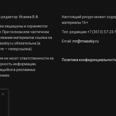
 редактор: Исаева В.А.
Настоящий ресурс может соде
материалы 16+
ва защищены и охраняются
. При полном или частичном
Тел. редакции +7 (3513) 57-23-
овании материалов ссылка на
Email:
mr@miasskiy.ru
sskiy.ru обязательна (в
те — гиперссылка).
я не несет ответственности за
Политика конфиденциальност
ерность информации,
ащейся в рекламных
ениях.