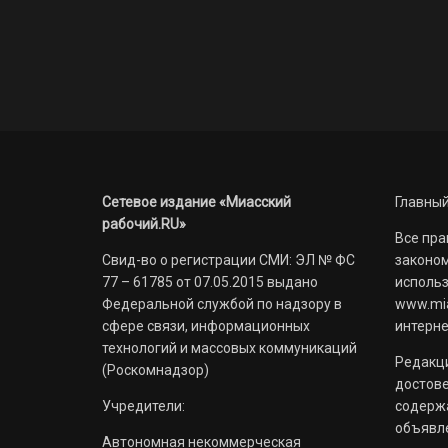
Сетевое издание «Миасский
Главный
рабочий.RU»
Все пра
Свид-во о регистрации СМИ: ЭЛ № ФС
законом
77 – 61785 от 07.05.2015 выдано
использ
Федеральной службой по надзору в
www.mia
сфере связи, информационных
интерне
технологий и массовых коммуникаций
Редакци
(Роскомнадзор)
достов
Учредители:
содерж
объявл
Автономная некоммерческая