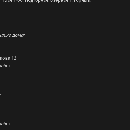
4-46; 1 Мая 1-60; Подгорная; Озерная 1; Горный.
жилые дома:
пова 12.
абот.
:
абот.