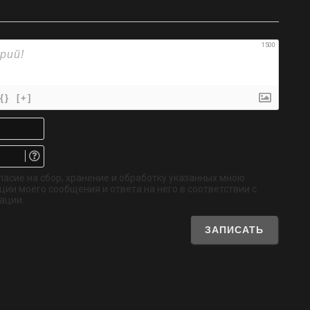
1500
{}
[+]
Имя*
Email.
Не
обязательно
ласие на сбор, хранение и обработку указанных мною
ии моего сообщения и ответа на него в соответствии с
ации.