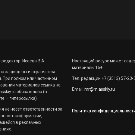
 редактор: Исаева В.А.
Настоящий ресурс может соде
материалы 16+
ва защищены и охраняются
. При полном или частичном
Тел. редакции +7 (3513) 57-23-
овании материалов ссылка на
Email:
mr@miasskiy.ru
sskiy.ru обязательна (в
те — гиперссылка).
я не несет ответственности за
Политика конфиденциальност
ерность информации,
ащейся в рекламных
ениях.