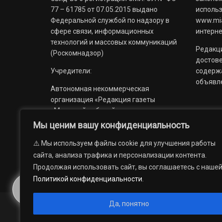
77 – 61785 от 07.05.2015 выдано
использ
Федеральной службой по надзору в
www.mia
сфере связи, информационных
интерне
технологий и массовых коммуникаций
Редакци
(Роскомнадзор)
достов
Учредители:
содерж
объявл
Автономная некоммерческая
организация «Редакция газеты
«Миасский рабочий»;
Мы ценим вашу конфиденциальность
Областное государственное
учреждение «Издательский дом
⚠️ Мы используем файлы cookie для улучшения работы
«Губерния».
сайта, анализа трафика и персонализации контента.
Продолжая использовать сайт, вы соглашаетесь с наше
Политикой конфиденциальности
.
Да, понятно
© 2012 — 2026. Автономная некоммерческая организация 
государственное учреждение «Издательский дом «Губерни