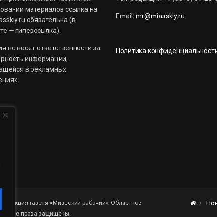
овании материалов ссылка на
Email:
mr@miasskiy.ru
sskiy.ru обязательна (в
те — гиперссылка).
я не несет ответственности за
Политика конфиденциальност
ерность информации,
ащейся в рекламных
ениях.
й
«Редакция газеты «Миасский рабочий»; Областное
Но
я». Все права защищены.