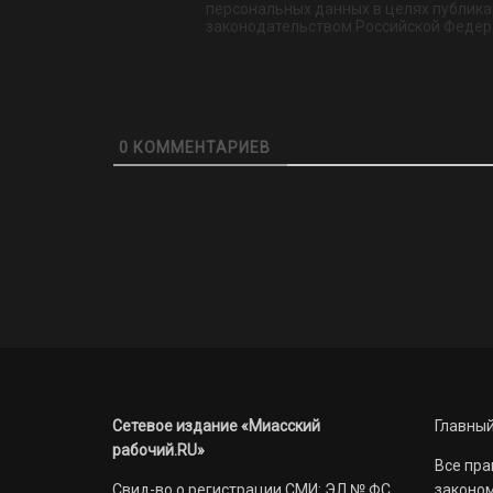
персональных данных в целях публикац
законодательством Российской Федер
0
КОММЕНТАРИЕВ
Сетевое издание «Миасский
Главный
рабочий.RU»
Все пра
Свид-во о регистрации СМИ: ЭЛ № ФС
законом