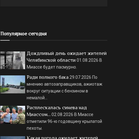
Популярное сегодня
Дождливый день ожидает жителей
Челябинской области
01.08.2026
В
Миассе будет пасмурно.
Ради полного бака
29.07.2026
По
мнению автозаправщиков, ажиотаж
вокруг ситуации с бензином в
немалой…
Расплескалась синева над
Миассом…
02.08.2026
В Миассе
отметили 96-ю годовщину крылатой
пехоты.
Какая погода ожидает жителей