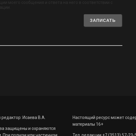
ии моего сообщения и ответа на него в соответствии с
ации.
 редактор: Исаева В.А.
Настоящий ресурс может соде
материалы 16+
ва защищены и охраняются
. При полном или частичном
Тел. редакции +7 (3513) 57-23-