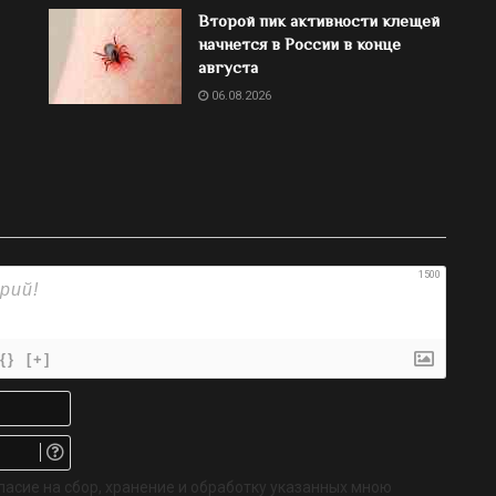
Второй пик активности клещей
начнется в России в конце
августа
06.08.2026
1500
{}
[+]
Имя*
Email.
Не
обязательно
ласие на сбор, хранение и обработку указанных мною