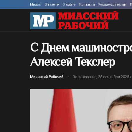
Миасс
О газете
О сайте
Контакты
Рекламодателям
П
С Днем машиностро
Алексей Текслер
Миасский Рабочий
Воскресенье, 28 сентября 2025 г