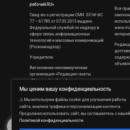
рабочий.RU»
Все пра
Свид-во о регистрации СМИ: ЭЛ № ФС
законом
77 – 61785 от 07.05.2015 выдано
использ
Федеральной службой по надзору в
www.mia
сфере связи, информационных
интерне
технологий и массовых коммуникаций
Редакци
(Роскомнадзор)
достов
Учредители:
содерж
объявл
Автономная некоммерческая
организация «Редакция газеты
«Миасский рабочий»;
Мы ценим вашу конфиденциальность
Областное государственное
учреждение «Издательский дом
⚠️ Мы используем файлы cookie для улучшения работы
«Губерния».
сайта, анализа трафика и персонализации контента.
Продолжая использовать сайт, вы соглашаетесь с наше
Политикой конфиденциальности
.