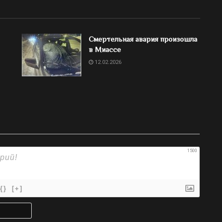
Смертельная авария произошла
в Миассе
12.02.2026
1500
{}
[+]
Имя*