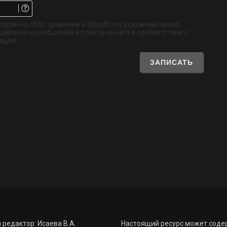
Email.
Не
обязательно
ласие на сбор, хранение и обработку указанных мною
ии моего сообщения и ответа на него в соответствии с
ации.
 редактор: Исаева В.А.
Настоящий ресурс может соде