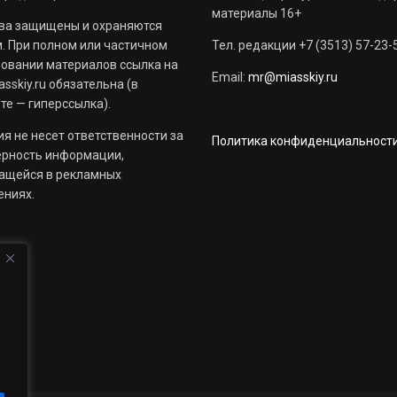
материалы 16+
ва защищены и охраняются
. При полном или частичном
Тел. редакции +7 (3513) 57-23-
овании материалов ссылка на
Email:
mr@miasskiy.ru
sskiy.ru обязательна (в
те — гиперссылка).
я не несет ответственности за
Политика конфиденциальност
ерность информации,
ащейся в рекламных
ениях.
й