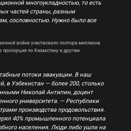
юционной многоукладностью, то есть
ых частей страны, разным
м, сословностью. Нужно было все
венной войне участвовало полтора миллиона
е пропорция по Казахстану и другим
табные потоки эвакуации. В наш
й, в Узбекистан — более 200, столько
данными Николай Антипин, доцент
енного университета. — Республики
трами производства продовольствия.
терял 40% промышленного потенциала
обного населения. Люди либо ушли на