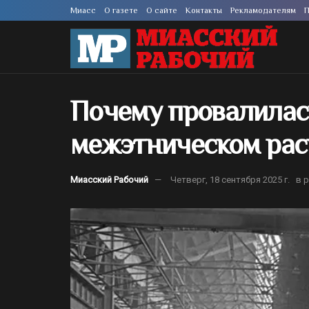
Миасс
О газете
О сайте
Контакты
Рекламодателям
П
Почему провалилась
межэтническом рас
Миасский Рабочий
Четверг, 18 сентября 2025 г.
в 