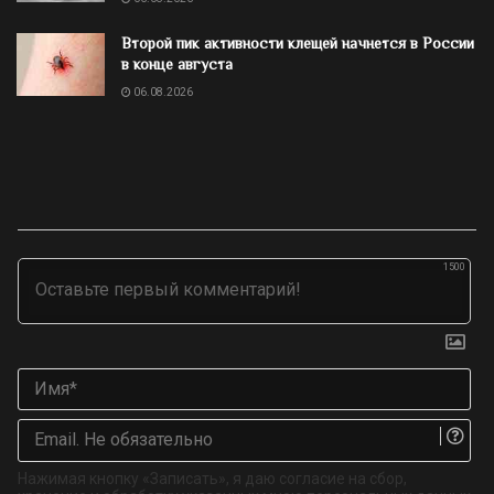
Второй пик активности клещей начнется в России
в конце августа
06.08.2026
1500
Им
Ema
Не
об
Нажимая кнопку «Записать», я даю согласие на сбор,