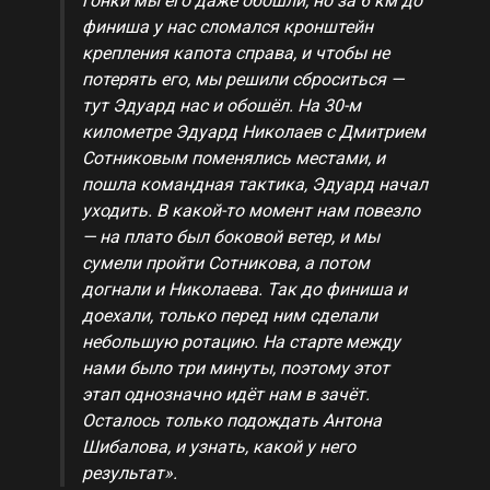
гонки мы его даже обошли, но за 6 км до
финиша у нас сломался кронштейн
крепления капота справа, и чтобы не
потерять его, мы решили сброситься —
тут Эдуард нас и обошёл. На 30-м
километре Эдуард Николаев с Дмитрием
Сотниковым поменялись местами, и
пошла командная тактика, Эдуард начал
уходить. В какой-то момент нам повезло
— на плато был боковой ветер, и мы
сумели пройти Сотникова, а потом
догнали и Николаева. Так до финиша и
доехали, только перед ним сделали
небольшую ротацию. На старте между
нами было три минуты, поэтому этот
этап однозначно идёт нам в зачёт.
Осталось только подождать Антона
Шибалова, и узнать, какой у него
результат».