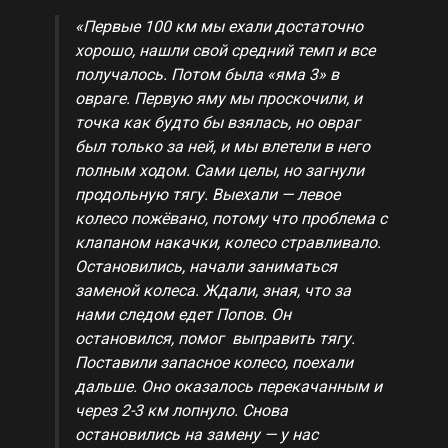
«Первые 100 км мы ехали достаточно
хорошо, нашли свой средний темп и все
получалось. Потом была «яма 3» в
овраге. Первую яму мы проскочили, и
точка как будто бы взялась, но овраг
был только за ней, и мы влетели в него
полным ходом. Сами целы, но загнули
продольную тягу. Выехали — левое
колесо пожёвано, потому что проблема с
клапаном накачки, колесо стравливало.
Остановились, начали заниматься
заменой колеса. Ждали, зная, что за
нами следом едет Попов. Он
остановился, помог выправить тягу.
Поставили запасное колесо, поехали
дальше. Оно оказалось перекачанным и
через 2-3 км лопнуло. Снова
остановились на замену — у нас