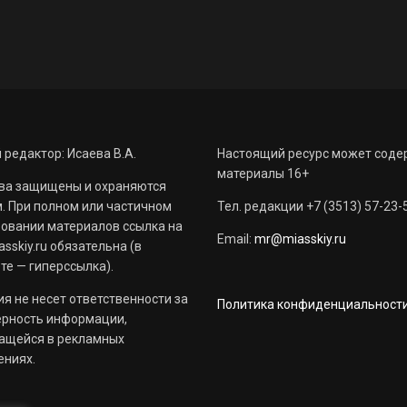
 редактор: Исаева В.А.
Настоящий ресурс может соде
материалы 16+
ва защищены и охраняются
. При полном или частичном
Тел. редакции +7 (3513) 57-23-
овании материалов ссылка на
Email:
mr@miasskiy.ru
sskiy.ru обязательна (в
те — гиперссылка).
я не несет ответственности за
Политика конфиденциальност
ерность информации,
ащейся в рекламных
ениях.