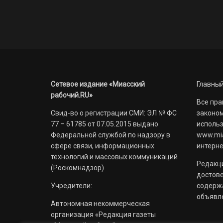
Сетевое издание «Миасский
Главный
рабочий.RU»
Все пра
Свид-во о регистрации СМИ: ЭЛ № ФС
законом
77 – 61785 от 07.05.2015 выдано
использ
Федеральной службой по надзору в
www.mia
сфере связи, информационных
интерне
технологий и массовых коммуникаций
Редакци
(Роскомнадзор)
достов
Учредители:
содерж
объявл
Автономная некоммерческая
организация «Редакция газеты