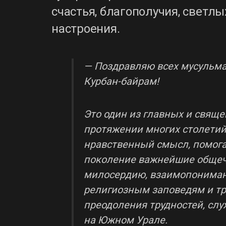
счастья, благополучия, светл
настроения.
— Поздравляю всех мусульм
Курбан-байрам!
Это один из главных и свящ
протяжении многих столетий 
нравственный смысл, помога
поколение важнейшие общече
милосердию, взаимопониман
религиозным заповедям и тр
преодоления трудностей, слу
на Южном Урале.