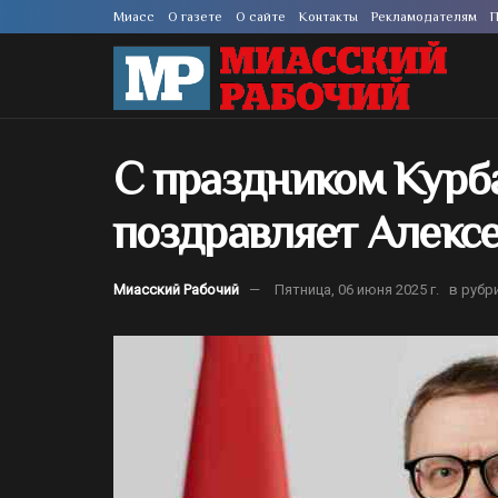
Миасс
О газете
О сайте
Контакты
Рекламодателям
П
С праздником Курб
поздравляет Алексе
Миасский Рабочий
Пятница, 06 июня 2025 г.
в рубр