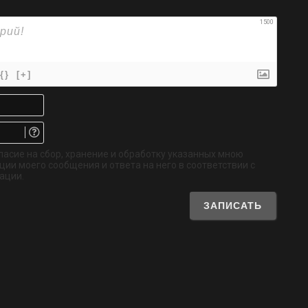
1500
{}
[+]
Имя*
Email.
Не
обязательно
ласие на сбор, хранение и обработку указанных мною
ии моего сообщения и ответа на него в соответствии с
ации.