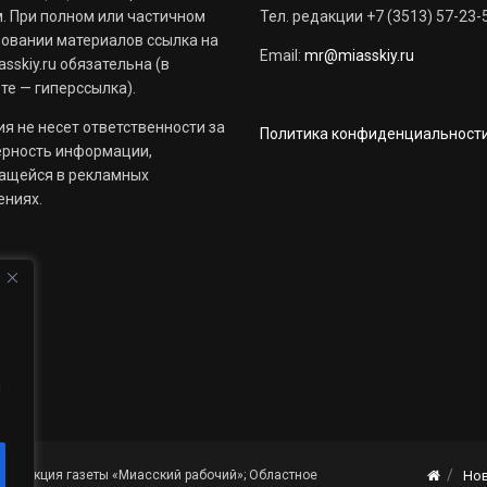
. При полном или частичном
Тел. редакции +7 (3513) 57-23-
овании материалов ссылка на
Email:
mr@miasskiy.ru
sskiy.ru обязательна (в
те — гиперссылка).
я не несет ответственности за
Политика конфиденциальност
ерность информации,
ащейся в рекламных
ениях.
й
«Редакция газеты «Миасский рабочий»; Областное
Но