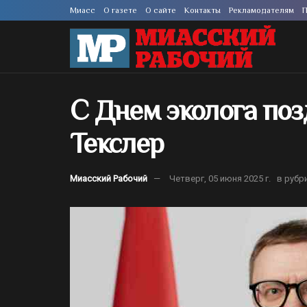
Миасс
О газете
О сайте
Контакты
Рекламодателям
П
С Днем эколога поз
Текслер
Миасский Рабочий
Четверг, 05 июня 2025 г.
в рубр