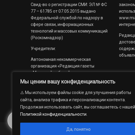
Свид-во о регистрации СМИ: ЭЛ № ФС
законом
77 – 61785 от 07.05.2015 выдано
использ
Федеральной службой по надзору в
www.mia
сфере связи, информационных
интерне
технологий и массовых коммуникаций
Редакци
(Роскомнадзор)
достов
Учредители:
содерж
объявл
Автономная некоммерческая
организация «Редакция газеты
«Миасский рабочий»;
Мы ценим вашу конфиденциальность
Областное государственное
учреждение «Издательский дом
⚠️ Мы используем файлы cookie для улучшения работы
«Губерния».
сайта, анализа трафика и персонализации контента.
Продолжая использовать сайт, вы соглашаетесь с наше
Политикой конфиденциальности
.
Да, понятно
© 2012 — 2026. Автономная некоммерческая организация 