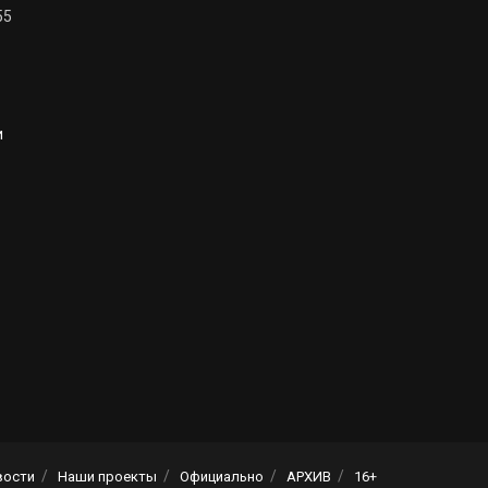
55
и
вости
Наши проекты
Официально
АРХИВ
16+