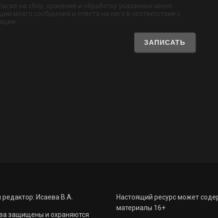
обязательно
ласие на сбор, хранение и обработку указанных мною
ии моего сообщения и ответа на него в соответствии с
ации.
 редактор: Исаева В.А.
Настоящий ресурс может соде
материалы 16+
ва защищены и охраняются