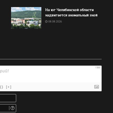
На юг Челябинской области
надвигается аномальный зной
08.08.2026
1500
{}
[+]
Имя*
Email.
Не