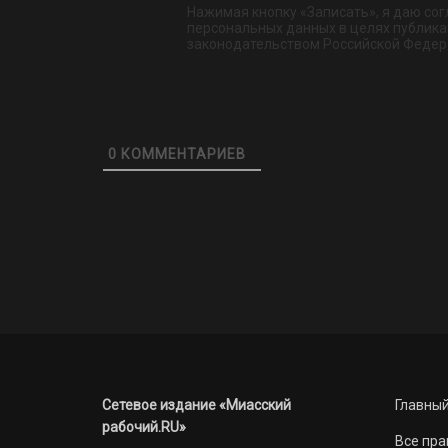
Нажимая кнопку «Записать», я даю сог
персональных данных в целях публикац
законодательством Российской Федер
0
КОММЕНТАРИЕВ
Сетевое издание «Миасский
Главный
рабочий.RU»
Все пра