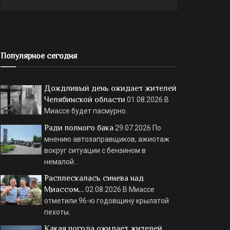
Популярное сегодня
Дождливый день ожидает жителей
Челябинской области
01.08.2026
В
Миассе будет пасмурно.
Ради полного бака
29.07.2026
По
мнению автозаправщиков, ажиотаж
вокруг ситуации с бензином в
немалой…
Расплескалась синева над
Миассом…
02.08.2026
В Миассе
отметили 96-ю годовщину крылатой
пехоты.
Какая погода ожидает жителей