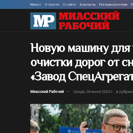
Миасс
О газете
О сайте
Контакты
Рекламодателям
П
Новую машину для 
очистки дорог от с
«Завод СпецАгрегат
Миасский Рабочий
Среда, 04 июня 2025 г.
в рубрик