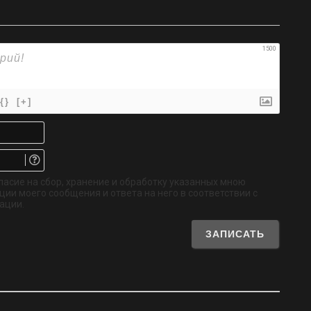
1500
{}
[+]
Имя*
Email.
Не
обязательно
ласие на сбор, хранение и обработку указанных мною
ии моего сообщения и ответа на него в соответствии с
ации.