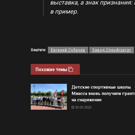
выставка, а знак признания:
в пример.
Хештеги:
Евгений Субачев
Завод СпецАгрегат
Похожие темы
Детские спортивные школы
Миасса вновь получили грант
на снаряжение
30.05.2025