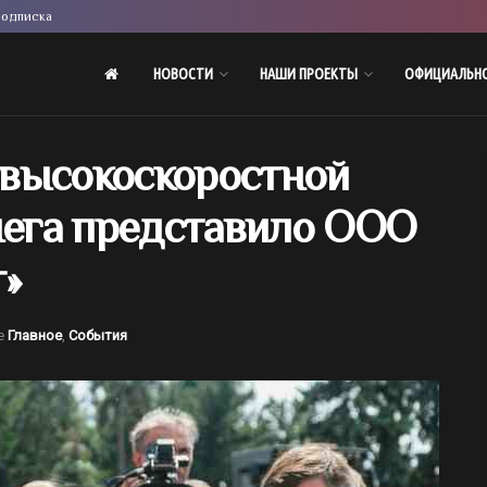
одписка
НОВОСТИ
НАШИ ПРОЕКТЫ
ОФИЦИАЛЬН
высокоскоростной
нега представило ООО
»
е
Главное
,
События