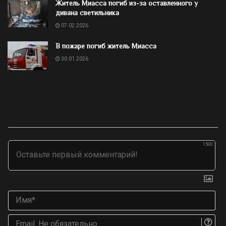
Житель Миасса погиб из-за оставленного у
дивана светильника
07.02.2026
В пожаре погиб житель Миасса
30.01.2026
1500
Им
Ema
Не