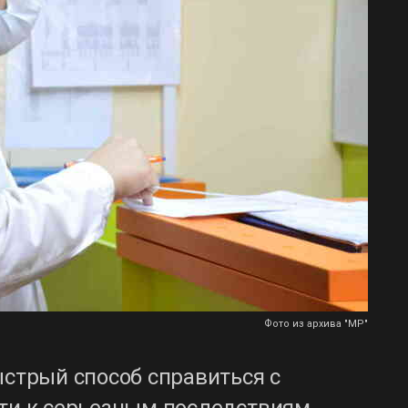
Фото из архива "МР"
ыстрый способ справиться с
сти к серьезным последствиям…