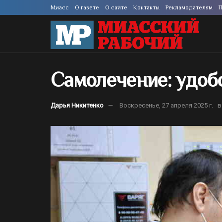
Миасс
О газете
О сайте
Контакты
Рекламодателям
П
Самолечение: удобс
Дарья Никитенко
Воскресенье, 27 апреля 2025 г.
в