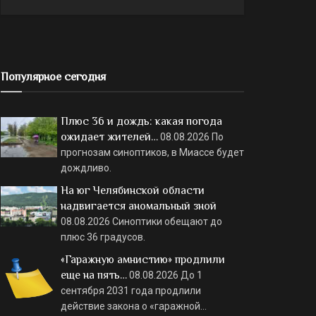
Популярное сегодня
Плюс 36 и дождь: какая погода
ожидает жителей…
08.08.2026
По
прогнозам синоптиков, в Миассе будет
дождливо.
На юг Челябинской области
надвигается аномальный зной
08.08.2026
Синоптики обещают до
плюс 36 градусов.
«Гаражную амнистию» продлили
еще на пять…
08.08.2026
До 1
сентября 2031 года продлили
действие закона о «гаражной…