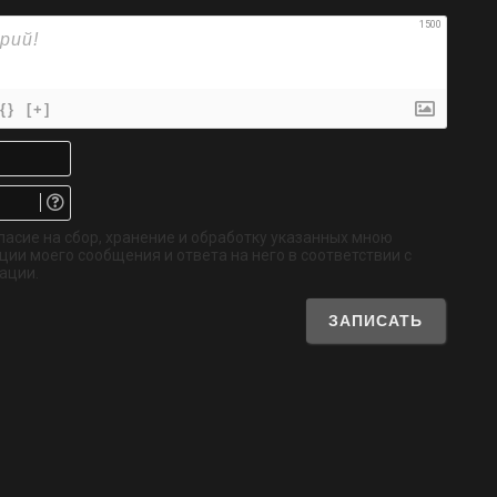
1500
{}
[+]
Имя*
Email.
Не
обязательно
ласие на сбор, хранение и обработку указанных мною
ии моего сообщения и ответа на него в соответствии с
ации.