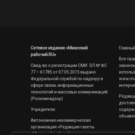
Сетевое издание «Миасский
Главный
рабочий.RU»
Все пра
Свид-во о регистрации СМИ: ЭЛ № ФС
законом
77 – 61785 от 07.05.2015 выдано
использ
Федеральной службой по надзору в
www.mia
сфере связи, информационных
интерне
технологий и массовых коммуникаций
Редакци
(Роскомнадзор)
достов
Учредители:
содерж
объявл
Автономная некоммерческая
организация «Редакция газеты
«Миасский рабочий»;