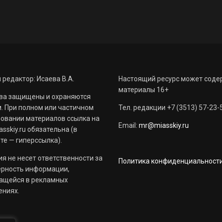
 редактор: Исаева В.А.
Настоящий ресурс может соде
материалы 16+
ва защищены и охраняются
. При полном или частичном
Тел. редакции +7 (3513) 57-23-
овании материалов ссылка на
Email:
mr@miasskiy.ru
sskiy.ru обязательна (в
те — гиперссылка).
я не несет ответственности за
Политика конфиденциальност
ерность информации,
ащейся в рекламных
ениях.