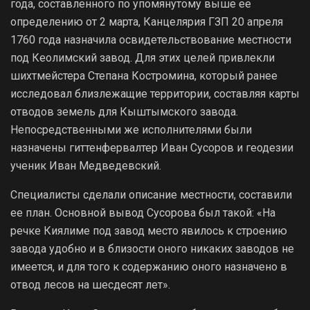
года, составленного по упомянутому выше ее
определению от 2 марта, Канцелярия ГЗП 20 апреля
1760 года назначила освидетельствование местности
под Кеолимский завод. Для этих целей привлекли
шихтмейстера Степана Костромина, который ранее
исследовал близлежащие территории, составляя карты
отводов земель для Кыштымского завода.
Непосредственными же исполнителями были
назначены гиттенфервалтер Иван Сусоров и геодезии
ученик Иван Медведевский.
Специалисты сделали описание местности, составили
ее план. Основной вывод Сусорова был такой: «На
речке Киялиме под завод место явилось к строению
завода удобно и в близости оного никаких заводов не
имеется, и для того к содержанию оного назначено в
отвод лесов на шесдесят лет».