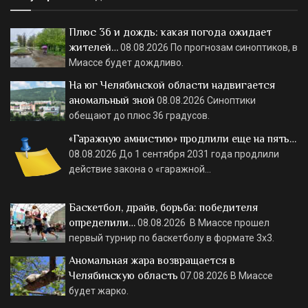
Плюс 36 и дождь: какая погода ожидает
жителей…
08.08.2026
По прогнозам синоптиков, в
Миассе будет дождливо.
На юг Челябинской области надвигается
аномальный зной
08.08.2026
Синоптики
обещают до плюс 36 градусов.
«Гаражную амнистию» продлили еще на пять…
08.08.2026
До 1 сентября 2031 года продлили
действие закона о «гаражной…
Баскетбол, драйв, борьба: победителя
определили…
08.08.2026
В Миассе прошел
первый турнир по баскетболу в формате 3х3.
Аномальная жара возвращается в
Челябинскую область
07.08.2026
В Миассе
будет жарко.