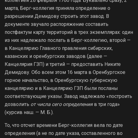
коллегией 28 февраля 1760 года. Буквально сразу, 2
марта, Берг-коллегия приняла определение о
разрешении Демидову строить этот завод. В
документе звучало распоряжение составить
постфактум карту территорий в трех экземплярах: один
из них надлежало послать в Берг-коллегию, второй —
в Канцелярию Главного правления сибирских,
казанских и оренбургских заводов (далее —
Канцелярия ГЗП) и третий — предоставить Никите
Демидову. Обо всем этом 16 марта в Оренбургское
горное начальство, в Оренбургскую губернскую
канцелярию и в Канцелярию ГЗП были посланы
соответствующие указы. Завод надлежало «построить
дозволить
от числа сего определения
в три года»
(курсив наш. — М. Б.).
То, что отсчет времени Берг-коллегия вела по дате
определения (а не по дате указа, составленного во