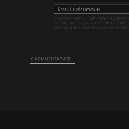
Нажимая кнопку «Записать», я даю сог
персональных данных в целях публикац
законодательством Российской Федер
0
КОММЕНТАРИЕВ