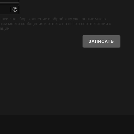
Email.
Не
обязательно
ласие на сбор, хранение и обработку указанных мною
ии моего сообщения и ответа на него в соответствии с
ации.