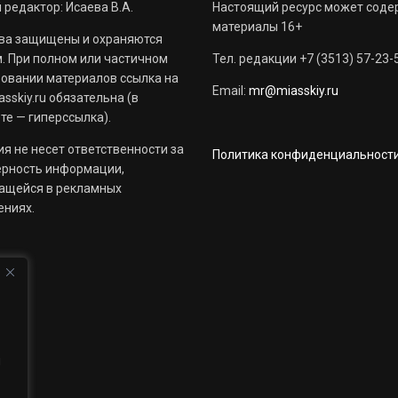
 редактор: Исаева В.А.
Настоящий ресурс может соде
материалы 16+
ва защищены и охраняются
. При полном или частичном
Тел. редакции +7 (3513) 57-23-
овании материалов ссылка на
Email:
mr@miasskiy.ru
sskiy.ru обязательна (в
те — гиперссылка).
я не несет ответственности за
Политика конфиденциальност
ерность информации,
ащейся в рекламных
ениях.
й