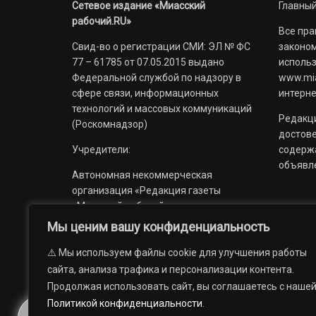
Сетевое издание «Миасский
Главный
рабочий.RU»
Все пра
Свид-во о регистрации СМИ: ЭЛ № ФС
законом
77 – 61785 от 07.05.2015 выдано
использ
Федеральной службой по надзору в
www.mia
сфере связи, информационных
интерне
технологий и массовых коммуникаций
Редакци
(Роскомнадзор)
достов
Учредители:
содерж
объявл
Автономная некоммерческая
организация «Редакция газеты
«Миасский рабочий»;
Мы ценим вашу конфиденциальность
Областное государственное
учреждение «Издательский дом
⚠️ Мы используем файлы cookie для улучшения работы
«Губерния».
сайта, анализа трафика и персонализации контента.
Продолжая использовать сайт, вы соглашаетесь с наше
Политикой конфиденциальности
.