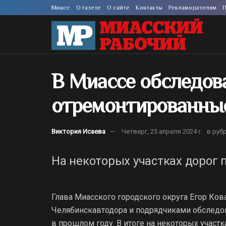
Миасс
О газете
О сайте
Контакты
Рекламодателям
П
В Миассе обследова
отремонтированные
Виктория Исаева
Четверг, 25 апреля 2024 г.
в руб
На некоторых участках дорог
Глава Миасского городского округа Егор Ко
Челябинскавтодора и подрядчиками обследо
в прошлом году. В итоге на некоторых учас