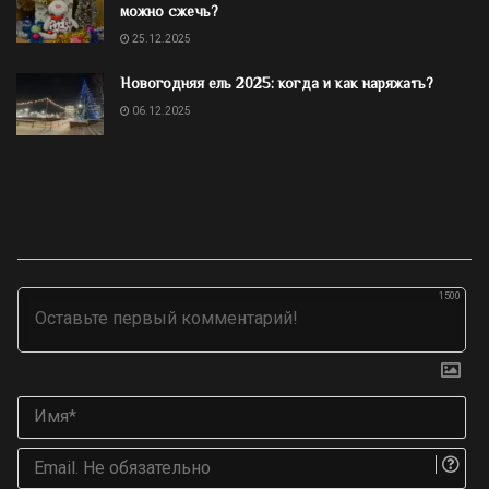
можно сжечь?
25.12.2025
Новогодняя ель 2025: когда и как наряжать?
06.12.2025
1500
Им
Ema
Не