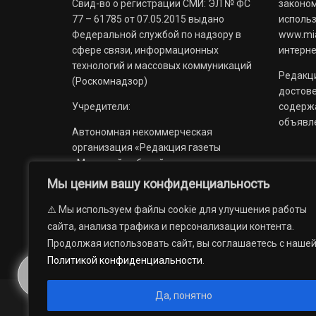
Свид-во о регистрации СМИ: ЭЛ № ФС
законом
77 – 61785 от 07.05.2015 выдано
использ
Федеральной службой по надзору в
www.mia
сфере связи, информационных
интерне
технологий и массовых коммуникаций
Редакци
(Роскомнадзор)
достов
Учредители:
содерж
объявл
Автономная некоммерческая
организация «Редакция газеты
«Миасский рабочий»;
Мы ценим вашу конфиденциальность
Областное государственное
учреждение «Издательский дом
⚠️ Мы используем файлы cookie для улучшения работы
«Губерния».
сайта, анализа трафика и персонализации контента.
Продолжая использовать сайт, вы соглашаетесь с наше
Политикой конфиденциальности
.
Да, понятно
© 2012 — 2026. Автономная некоммерческая организация 