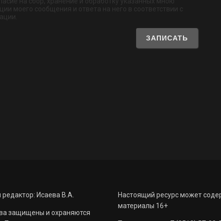
ласие на сбор, хранение и обработку указанных мною
ии моего сообщения и ответа на него в соответствии с
ации.
 редактор: Исаева В.А.
Настоящий ресурс может соде
материалы 16+
ва защищены и охраняются