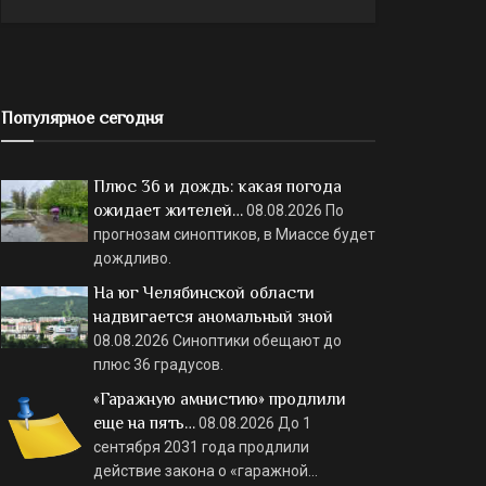
Популярное сегодня
Плюс 36 и дождь: какая погода
ожидает жителей…
08.08.2026
По
прогнозам синоптиков, в Миассе будет
дождливо.
На юг Челябинской области
надвигается аномальный зной
08.08.2026
Синоптики обещают до
плюс 36 градусов.
«Гаражную амнистию» продлили
еще на пять…
08.08.2026
До 1
сентября 2031 года продлили
действие закона о «гаражной…