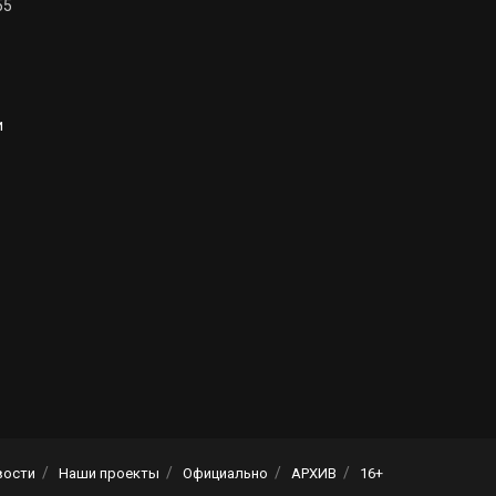
55
и
вости
Наши проекты
Официально
АРХИВ
16+