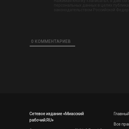
Нажимая кнопку «Записать», я даю сог
персональных данных в целях публикац
законодательством Российской Федер
0
КОММЕНТАРИЕВ
Сетевое издание «Миасский
Главный
рабочий.RU»
Все пра