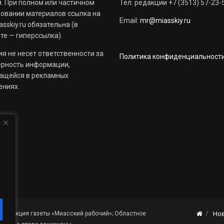
. При полном или частичном
Тел. редакции +7 (3513) 57-23-
овании материалов ссылка на
Email:
mr@miasskiy.ru
sskiy.ru обязательна (в
те — гиперссылка).
я не несет ответственности за
Политика конфиденциальност
ерность информации,
ащейся в рекламных
ениях.
й
«Редакция газеты «Миасский рабочий»; Областное
Но