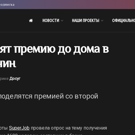
одписка
НОВОСТИ
НАШИ ПРОЕКТЫ
ОФИЦИАЛЬН
т премию до дома в
чин
брике
Досуг
поделятся премией со второй
боты
SuperJob
провела опрос на тему получения