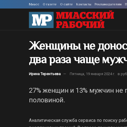
Миасс
О газете
О сайте
Контакты
Рекламодателям
П
Женщины не донося
два раза чаще муж
Ирина Терентьева
Пятница, 19 января 2024 г.
в ру
27% женщин и 13% мужчин не 
половиной.
Аналитическая служба сервиса по поиску ра