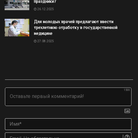
праздники?
26.12.2025
Для молодых врачей предлагают ввести
трехлетнюю отработку в государственной
медицине
27.08.2025
1500
Им
Ema