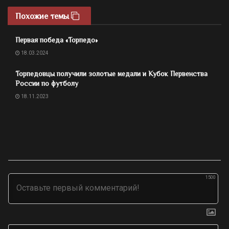
Похожие темы
Первая победа «Торпедо»
18.03.2024
Торпедовцы получили золотые медали и Кубок Первенства
России по футболу
18.11.2023
1500
Им