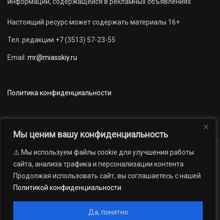
информации, содержащейся в рекламных объявлениях.
Настоящий ресурс может содержать материалы 16+
Тел. редакции +7 (3513) 57-23-55
Email:
mr@miasskiy.ru
Политика конфиденциальности
Мы ценим вашу конфиденциальность
⚠️ Мы используем файлы cookie для улучшения работы
Новости
Наши проекты
Официально
сайта, анализа трафика и персонализации контента.
АРХИВ
16+
Продолжая использовать сайт, вы соглашаетесь с нашей
© 2012 — 2026. Автономная некоммерческая организация «Редакция
Политикой конфиденциальности
.
газеты «Миасский рабочий»; Областное государственное учреждение
«Издательский дом «Губерния». Все права защищены.
Да, понятно
Производство сайта:
Андрей Петрович Попов
, 1988 — 2026