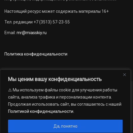
Настоящий ресурс может содержать материалы 16+
Тел. редакции +7 (3513) 57-23-55
Email:
mr@miasskiy.ru
Политика конфиденциальности
Мы ценим вашу конфиденциальность
⚠️ Мы используем файлы cookie для улучшения работы
Новости
Наши проекты
Официально
сайта, анализа трафика и персонализации контента.
АРХИВ
16+
Продолжая использовать сайт, вы соглашаетесь с нашей
© 2012 — 2026. Автономная некоммерческая организация «Редакция
Политикой конфиденциальности
.
газеты «Миасский рабочий»; Областное государственное учреждение
2
«Издательский дом «Губерния». Все права защищены.
Да, понятно
Производство сайта:
Андрей Петрович Попов
, 1988 — 2026