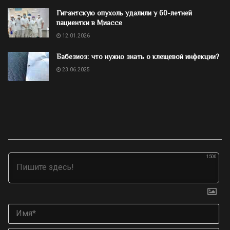
Гигантскую опухоль удалили у 60-летней
пациентки в Миассе
12.01.2026
Бабезиоз: что нужно знать о клещевой инфекции?
23.06.2025
1500
Им